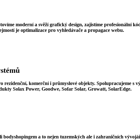
ovíme moderní a svěží grafický design, zajistíme profesionální k
ejmostí je optimalizace pro vyhledávače a propagace webu.
systémů
pro rezidenční, komerční i průmyslové objekty. Spolupracujeme s
dukty Solax Power, Goodwe, Sofar Solar, Growatt, SolarEdge.
bodyshopingem a to nejen tuzemských ale i zahraničních vývojářů. 