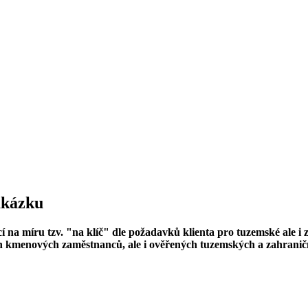
zakázku
 na míru tzv. "na klíč" dle požadavků klienta pro tuzemské ale i 
h kmenových zaměstnanců, ale i ověřených tuzemských a zahraničn