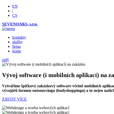
EN
|
CS
SEVENOAKS, s.r.o.
kontakty
služby
firma
home
zpět
Vývoj software (i mobilních aplikací) na 
Vytváříme špičkový zakázkový software včetně mobilních aplikací
vývojářů formou outsourcingu (bodyshoppingu) a to nejen našic
ZJISTIT VÍCE