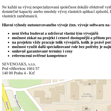
Ne každá na vývoj nespecializovaná společnost dokáže efektivně vytě
dostatečné kapacity anebo mnohdy vývoj vlastních aplikací způsobí, ž
vlastních zaměstnanců.
Hlavní výhody outsourcovaného vývoje (tzn. vývoje softwaru na 
není třeba budovat a udržovat vlastní tým vývojářů
možnost získat na projekt i cenově dostupnější a přitom pr
na projektu vždy pracuje tolik vývojářů, kolik je právě pot
možnost využít další specializované role bez potřeby je nají
smluvně garantované termíny i ceny
referencemi ověřené kompetence
SEVENOAKS, s.r.o,
Pod višňovkou 1661/37
140 00 Praha 4 - Krč