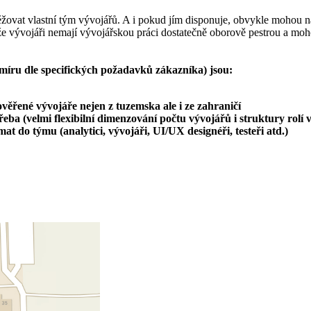
žovat vlastní tým vývojářů. A i pokud jím disponuje, obvykle mohou n
e vývojáři nemají vývojářskou práci dostatečně oborově pestrou a mohou
míru dle specifických požadavků zákazníka) jsou:
ověřené vývojáře nejen z tuzemska ale i ze zahraničí
řeba (velmi flexibilní dimenzování počtu vývojářů i struktury rolí 
mat do týmu (analytici, vývojáři, UI/UX designéři, testeři atd.)