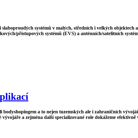
ci slaboproudých systémů v malých, středních i velkých objektech
ových/přístupových systémů (EVS) a anténních/satelitních systém
plikací
bodyshopingem a to nejen tuzemských ale i zahraničních vývojářů. 
 vývojáře a zejména další specializované role dokážeme efektivně 