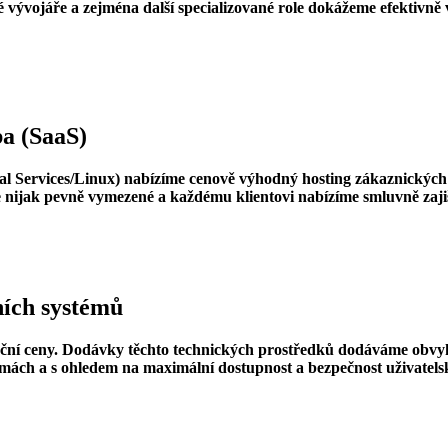
 vývojáře a zejména další specializované role dokážeme efektivně 
ba (SaaS)
l Services/Linux) nabízíme cenově výhodný hosting zákaznických
nijak pevně vymezené a každému klientovi nabízíme smluvně zajišt
ních systémů
ční ceny. Dodávky těchto technických prostředků dodáváme obvykl
mách a s ohledem na maximální dostupnost a bezpečnost uživatelsk