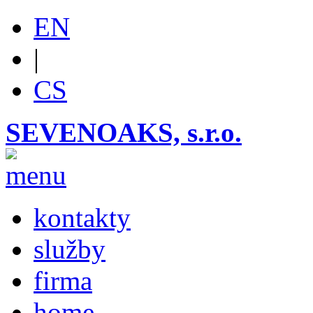
EN
|
CS
SEVENOAKS, s.r.o.
kontakty
služby
firma
home