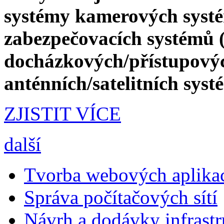
systémy kamerových syst
zabezpečovacích systémů 
docházkových/přístupový
anténních/satelitních sys
ZJISTIT VÍCE
další
Tvorba webových aplika
Správa počítačových sítí
Návrh a dodávky infrastr