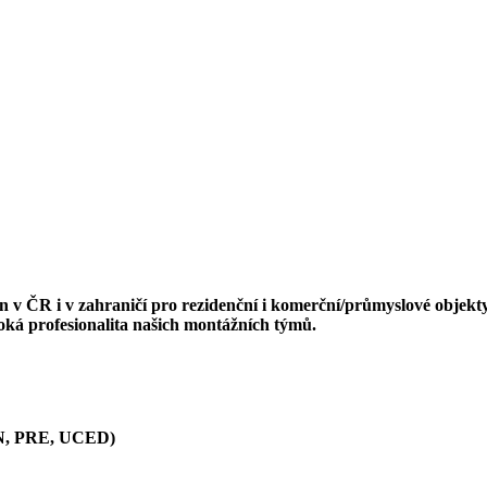
en v ČR i v zahraničí pro rezidenční i komerční/průmyslové objekty
ysoká profesionalita našich montážních týmů.
EON, PRE, UCED)