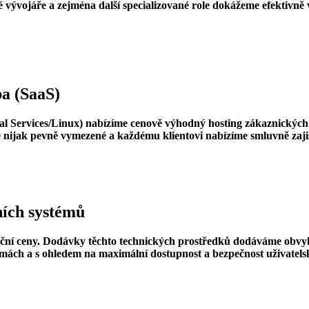
 vývojáře a zejména další specializované role dokážeme efektivně 
ba (SaaS)
l Services/Linux) nabízíme cenově výhodný hosting zákaznických
nijak pevně vymezené a každému klientovi nabízíme smluvně zajišt
ních systémů
ční ceny. Dodávky těchto technických prostředků dodáváme obvykl
mách a s ohledem na maximální dostupnost a bezpečnost uživatelsk