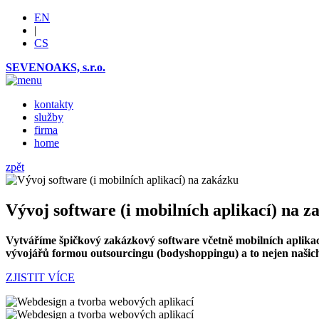
EN
|
CS
SEVENOAKS, s.r.o.
kontakty
služby
firma
home
zpět
Vývoj software (i mobilních aplikací) na 
Vytváříme špičkový zakázkový software včetně mobilních aplikací
vývojářů formou outsourcingu (bodyshoppingu) a to nejen našic
ZJISTIT VÍCE