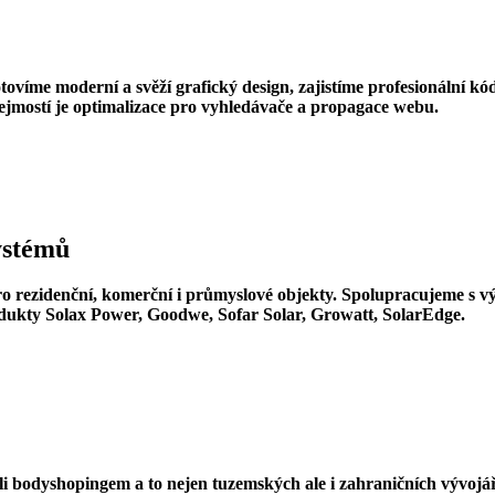
ovíme moderní a svěží grafický design, zajistíme profesionální k
ejmostí je optimalizace pro vyhledávače a propagace webu.
systémů
pro rezidenční, komerční i průmyslové objekty. Spolupracujeme s
dukty Solax Power, Goodwe, Sofar Solar, Growatt, SolarEdge.
bodyshopingem a to nejen tuzemských ale i zahraničních vývojářů. 