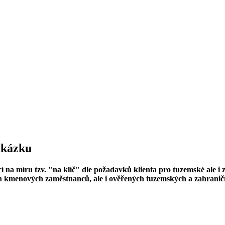
zakázku
 na míru tzv. "na klíč" dle požadavků klienta pro tuzemské ale i 
h kmenových zaměstnanců, ale i ověřených tuzemských a zahraničn