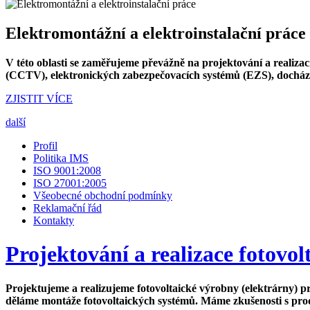
Elektromontážní a elektroinstalační práce
V této oblasti se zaměřujeme převážně na projektování a realiza
(CCTV), elektronických zabezpečovacích systémů (EZS), docházk
ZJISTIT VÍCE
další
Profil
Politika IMS
ISO 9001:2008
ISO 27001:2005
Všeobecné obchodní podmínky
Reklamační řád
Kontakty
Projektování a realizace fotovo
Projektujeme a realizujeme fotovoltaické výrobny (elektrárny) 
děláme montáže fotovoltaických systémů. Máme zkušenosti s pro