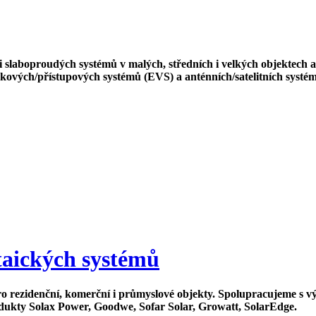
ci slaboproudých systémů v malých, středních i velkých objektech
ových/přístupových systémů (EVS) a anténních/satelitních systém
ltaických systémů
pro rezidenční, komerční i průmyslové objekty. Spolupracujeme s
dukty Solax Power, Goodwe, Sofar Solar, Growatt, SolarEdge.