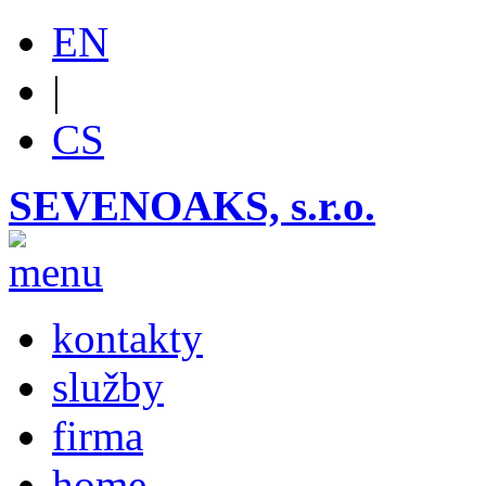
EN
|
CS
SEVENOAKS, s.r.o.
kontakty
služby
firma
home