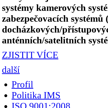
systémy kamerových syst
zabezpečovacích systémů 
docházkových/přístupový
anténních/satelitních sys
ZJISTIT VÍCE
další
Profil
Politika IMS
ISO 9001:2008