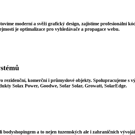
ovíme moderní a svěží grafický design, zajistíme profesionální k
ejmostí je optimalizace pro vyhledávače a propagace webu.
systémů
pro rezidenční, komerční i průmyslové objekty. Spolupracujeme s
dukty Solax Power, Goodwe, Sofar Solar, Growatt, SolarEdge.
bodyshopingem a to nejen tuzemských ale i zahraničních vývojářů. 