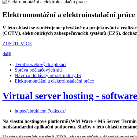
Elektromontážní a elektroinstalační práce
V této oblasti se zaměřujeme převážně na projektování a realiza
(CCTV), elektronických zabezpečovacích systémů (EZS), docházk
ZJISTIT VÍCE
další
Tvorba webových aplikací
Správa počítačových sítí
Návrh a dodávky infrastruktury IS
Elektromontážní a elektroinstalační práce
Virtual server hosting - softwar
https://abraklient.7oaks.cz/
Na vlastní hostingové platformě (WM Ware + MS Server Termina
nadstandardní aplikační podporou. Služby v této oblasti nemáme 