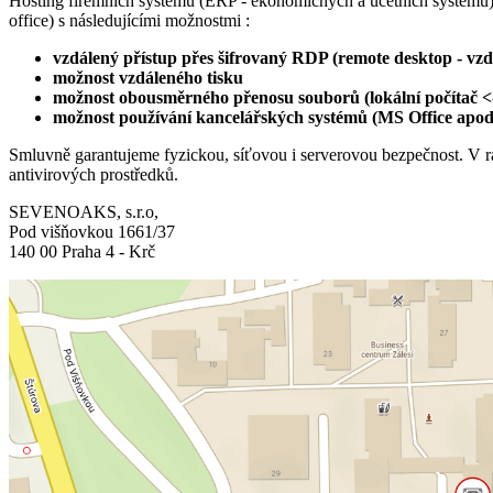
Hosting firemních systémů (ERP - ekonomichých a účetních systémů)
office) s následujícími možnostmi :
vzdálený přístup přes šifrovaný RDP (remote desktop - vzd
možnost vzdáleného tisku
možnost obousměrného přenosu souborů (lokální počítač <-
možnost používání kancelářských systémů (MS Office apod
Smluvně garantujeme fyzickou, síťovou i serverovou bezpečnost. V rá
antivirových prostředků.
SEVENOAKS, s.r.o,
Pod višňovkou 1661/37
140 00 Praha 4 - Krč