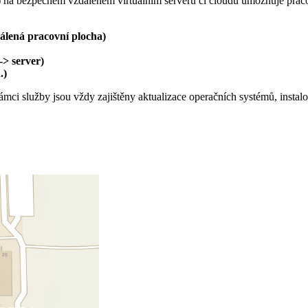
 na bezpečném vzdáleném virtuálním serveru či cloudu umožňuje praco
álená pracovní plocha)
> server)
.)
mci služby jsou vždy zajištěny aktualizace operačních systémů, instal