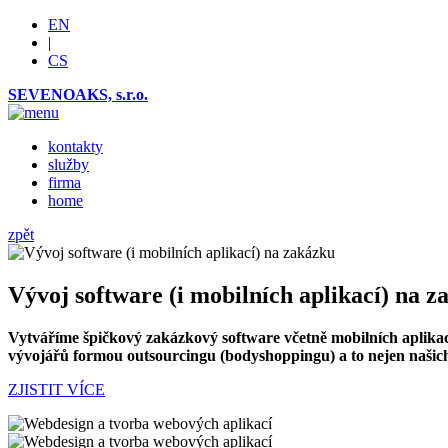
EN
|
CS
SEVENOAKS, s.r.o.
kontakty
služby
firma
home
zpět
Vývoj software (i mobilních aplikací) na 
Vytváříme špičkový zakázkový software včetně mobilních aplikací
vývojářů formou outsourcingu (bodyshoppingu) a to nejen našic
ZJISTIT VÍCE