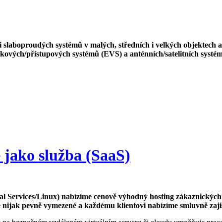
ci slaboproudých systémů v malých, středních i velkých objektech
ových/přístupových systémů (EVS) a anténních/satelitních systém
e jako služba (SaaS)
l Services/Linux) nabízíme cenově výhodný hosting zákaznických
nijak pevně vymezené a každému klientovi nabízíme smluvně zajišt