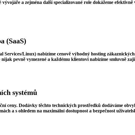
 vývojáře a zejména další specializované role dokážeme efektivně 
ba (SaaS)
l Services/Linux) nabízíme cenově výhodný hosting zákaznických
nijak pevně vymezené a každému klientovi nabízíme smluvně zajišt
ních systémů
ční ceny. Dodávky těchto technických prostředků dodáváme obvykl
mách a s ohledem na maximální dostupnost a bezpečnost uživatelsk