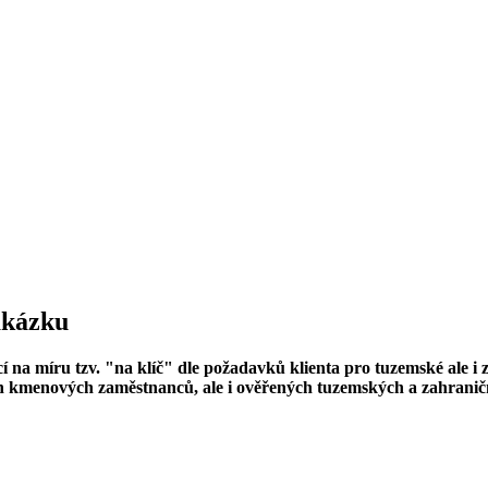
zakázku
 na míru tzv. "na klíč" dle požadavků klienta pro tuzemské ale i 
h kmenových zaměstnanců, ale i ověřených tuzemských a zahraničn