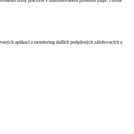
vníkům firmy pracovat v distribuovaném prostředí (např. i home
ovaných aplikací a monitoring dalších podpůrných zálohovacích a